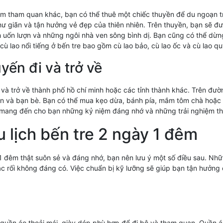
ểm tham quan khác, bạn có thể thuê một chiếc thuyền để du ngoạn 
 thư giãn và tận hưởng vẻ đẹp của thiên nhiên. Trên thuyền, bạn sẽ
uốn lượn và những ngôi nhà ven sông bình dị. Bạn cũng có thể dừng
 lao nổi tiếng ở bến tre bao gồm cù lao bảo, cù lao ốc và cù lao qu
yến đi và trở về
i và trở về thành phố hồ chí minh hoặc các tỉnh thành khác. Trên đ
hân và bạn bè. Bạn có thể mua kẹo dừa, bánh pía, mắm tôm chà hoặ
ẽ mang đến cho bạn những kỷ niệm đáng nhớ và những trải nghiệm thú
u lịch bến tre 2 ngày 1 đêm
1 đêm thật suôn sẻ và đáng nhớ, bạn nên lưu ý một số điều sau. Nhữ
c rối không đáng có. Việc chuẩn bị kỹ lưỡng sẽ giúp bạn tận hưởng 
o quần áo thoải mái, giày dép phù hợp để đi bộ và tham quan. Quần á