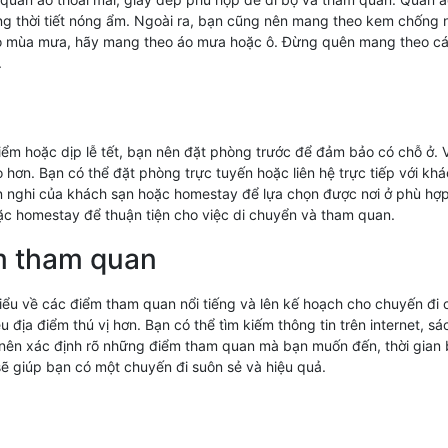
ong thời tiết nóng ẩm. Ngoài ra, bạn cũng nên mang theo kem chống 
vào mùa mưa, hãy mang theo áo mưa hoặc ô. Đừng quên mang theo cá
.
iểm hoặc dịp lễ tết, bạn nên đặt phòng trước để đảm bảo có chỗ ở. 
o hơn. Bạn có thể đặt phòng trực tuyến hoặc liên hệ trực tiếp với k
ện nghi của khách sạn hoặc homestay để lựa chọn được nơi ở phù hợp
ặc homestay để thuận tiện cho việc di chuyển và tham quan.
m tham quan
 hiểu về các điểm tham quan nổi tiếng và lên kế hoạch cho chuyến đi 
u địa điểm thú vị hơn. Bạn có thể tìm kiếm thông tin trên internet, 
ạn nên xác định rõ những điểm tham quan mà bạn muốn đến, thời gi
sẽ giúp bạn có một chuyến đi suôn sẻ và hiệu quả.