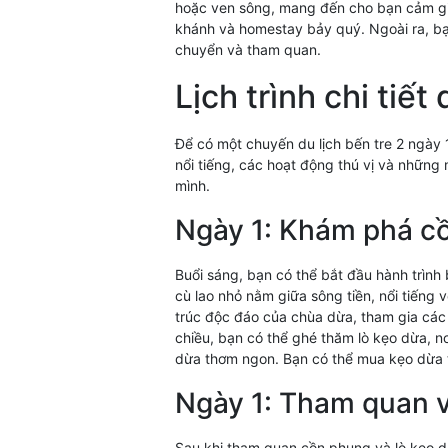
hoặc ven sông, mang đến cho bạn cảm gi
khánh và homestay bảy quý. Ngoài ra, bạn
chuyển và tham quan.
Lịch trình chi tiết
Để có một chuyến du lịch bến tre 2 ngày 1
nổi tiếng, các hoạt động thú vị và những 
mình.
Ngày 1: Khám phá cồ
Buổi sáng, bạn có thể bắt đầu hành trình
cù lao nhỏ nằm giữa sông tiền, nổi tiếng 
trúc độc đáo của chùa dừa, tham gia các 
chiều, bạn có thể ghé thăm lò kẹo dừa, n
dừa thơm ngon. Bạn có thể mua kẹo dừa t
Ngày 1: Tham quan v
Sau khi tham quan cồn phụng và lò kẹo dừa