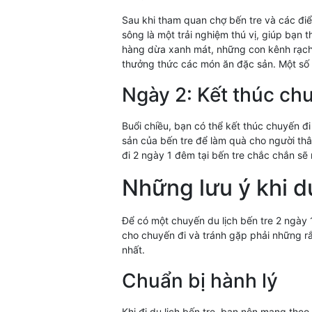
Sau khi tham quan chợ bến tre và các đi
sông là một trải nghiệm thú vị, giúp bạn
hàng dừa xanh mát, những con kênh rạch 
thưởng thức các món ăn đặc sản. Một số cù
Ngày 2: Kết thúc chu
Buổi chiều, bạn có thể kết thúc chuyến đ
sản của bến tre để làm quà cho người t
đi 2 ngày 1 đêm tại bến tre chắc chắn s
Những lưu ý khi d
Để có một chuyến du lịch bến tre 2 ngày 
cho chuyến đi và tránh gặp phải những rắ
nhất.
Chuẩn bị hành lý
Khi đi du lịch bến tre, bạn nên mang the