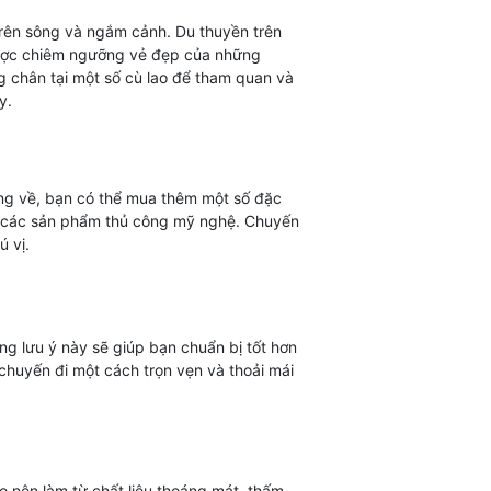
trên sông và ngắm cảnh. Du thuyền trên
 được chiêm ngưỡng vẻ đẹp của những
 chân tại một số cù lao để tham quan và
y.
ường về, bạn có thể mua thêm một số đặc
c các sản phẩm thủ công mỹ nghệ. Chuyến
 vị.
ng lưu ý này sẽ giúp bạn chuẩn bị tốt hơn
chuyến đi một cách trọn vẹn và thoải mái
o nên làm từ chất liệu thoáng mát, thấm