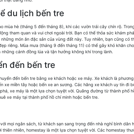
ể du lịch bến tre
ào mùa hè (tháng 5 đến tháng 8), khi các vườn trái cây chín rộ. Trong
động tham quan và vui chơi ngoài trời. Bạn có thể thỏa sức khám phá
những món ăn đặc sản của vùng đất này. Tuy nhiên, bạn cũng có th
ẹp riêng. Mùa mưa (tháng 9 đến tháng 11) có thể gây khó khăn cho 
những cánh đồng lúa và tận hưởng không khí trong lành.
ển đến bến tre
chuyển đến bến tre bằng xe khách hoặc xe máy. Xe khách là phương tiệ
n xe miền tây hoặc bến xe an sương. Các hãng xe khách uy tín đi bế
phá, xe máy là một lựa chọn tuyệt vời. Quãng đường từ thành phố 
huê xe máy tại thành phố hồ chí minh hoặc bến tre.
p với mọi ngân sách, từ khách sạn sang trọng đến nhà nghỉ bình dân
i thiên nhiên, homestay là một lựa chọn tuyệt vời. Các homestay th