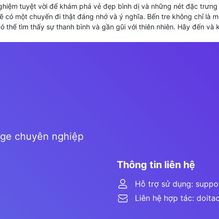
 nghiệm tuyệt vời để khám phá vẻ đẹp bình dị và những nét đặc trưn
sẽ có một chuyến đi thật đáng nhớ và ý nghĩa. Bến tre không chỉ là 
có thể tìm thấy sự thanh bình và gần gũi với thiên nhiên. Hãy đến và
age chuyên nghiệp
Thông tin liên hệ
Hỗ trợ sử dụng: supp
Liên hệ hợp tác: doit