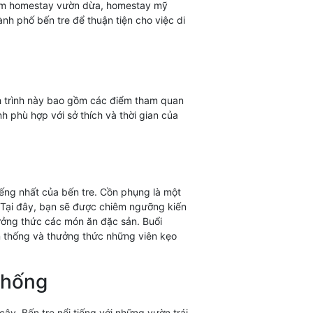
 gồm homestay vườn dừa, homestay mỹ
h phố bến tre để thuận tiện cho việc di
ịch trình này bao gồm các điểm tham quan
h phù hợp với sở thích và thời gian của
iếng nhất của bến tre. Cồn phụng là một
í. Tại đây, bạn sẽ được chiêm ngưỡng kiến
hưởng thức các món ăn đặc sản. Buổi
ền thống và thưởng thức những viên kẹo
thống
ây. Bến tre nổi tiếng với những vườn trái