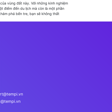
g của vùng đất này. Với những kinh nghiệm
một điểm đến du lịch mà còn là một phần
 khám phá bến tre, bạn sẽ không thất
ort@tempi.vn
ac@tempi.vn