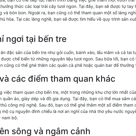
 thưởng thức các loại trái cây tươi ngon. Tại đây, bạn sẽ được tự tay 
 và bòn bon. Ngoài ra, bạn cũng có thể tham quan một số làng ngh
phú hòa. Tại các làng nghề, bạn sẽ được tìm hiểu về quy trình sản 
ỉ ngơi tại bến tre
 ăn đặc sản của bến tre như gỏi cuốn, bánh xèo, lẩu mắm và cá tai 
 được chế biến từ những nguyên liệu tươi ngon. Sau bữa tối, bạn có
ạn cũng có thể ghé thăm các quán cà phê hoặc quán bar để thưởng 
 và các điểm tham quan khác
 việc tham quan chợ bến tre, một trong những khu chợ lớn nhất của t
n quần áo, giày dép và đồ gia dụng. Tại đây, bạn có thể mua sắm c
thủ công mỹ nghệ. Sau đó, bạn có thể ghé thăm một số điểm tham
g mộ cụ nguyễn đình chiểu là nơi an nghỉ của nhà thơ yêu nước nguyễ
y nam bộ.
rên sông và ngắm cảnh