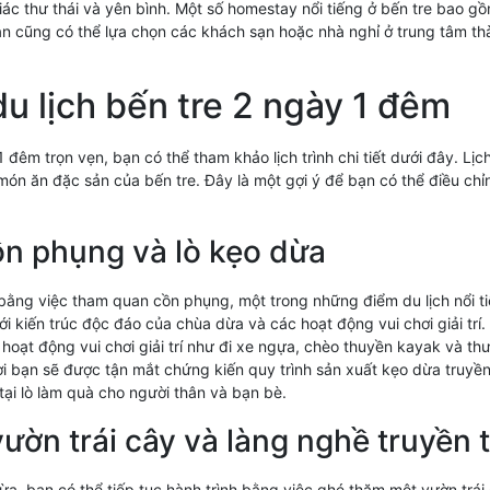
ác thư thái và yên bình. Một số homestay nổi tiếng ở bến tre bao
 cũng có thể lựa chọn các khách sạn hoặc nhà nghỉ ở trung tâm thàn
 du lịch bến tre 2 ngày 1 đêm
 đêm trọn vẹn, bạn có thể tham khảo lịch trình chi tiết dưới đây. L
món ăn đặc sản của bến tre. Đây là một gợi ý để bạn có thể điều chỉn
n phụng và lò kẹo dừa
 bằng việc tham quan cồn phụng, một trong những điểm du lịch nổi t
với kiến trúc độc đáo của chùa dừa và các hoạt động vui chơi giải tr
hoạt động vui chơi giải trí như đi xe ngựa, chèo thuyền kayak và t
ơi bạn sẽ được tận mắt chứng kiến quy trình sản xuất kẹo dừa truy
ại lò làm quà cho người thân và bạn bè.
ườn trái cây và làng nghề truyền 
, bạn có thể tiếp tục hành trình bằng việc ghé thăm một vườn trái c