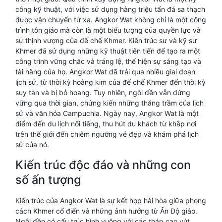
công kỹ thuật, với việc sử dụng hàng triệu tấn đá sa thạch
được vận chuyển từ xa. Angkor Wat không chỉ là một công
trình tôn giáo mà còn là một biểu tượng của quyền lực và
sự thịnh vượng của đế chế Khmer. Kiến trúc sư và kỹ sư
Khmer đã sử dụng những kỹ thuật tiên tiến để tạo ra một
công trình vững chắc và tráng lệ, thể hiện sự sáng tạo và
tài năng của họ. Angkor Wat đã trải qua nhiều giai đoạn
lịch sử, từ thời kỳ hoàng kim của đế chế Khmer đến thời kỳ
suy tàn và bị bỏ hoang. Tuy nhiên, ngôi đền vẫn đứng
vững qua thời gian, chứng kiến những thăng trầm của lịch
sử và văn hóa Campuchia. Ngày nay, Angkor Wat là một
điểm đến du lịch nổi tiếng, thu hút du khách từ khắp nơi
trên thế giới đến chiêm ngưỡng vẻ đẹp và khám phá lịch
sử của nó.
Kiến trúc độc đáo và những con
số ấn tượng
Kiến trúc của Angkor Wat là sự kết hợp hài hòa giữa phong
cách Khmer cổ điển và những ảnh hưởng từ Ấn Độ giáo.
Ngôi đền có cấu trúc hình vuông với các tháp cao vút,