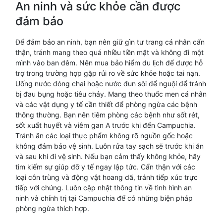
An ninh và sức khỏe cần được
đảm bảo
Để đảm bảo an ninh, bạn nên giữ gìn tư trang cá nhân cẩn
thận, tránh mang theo quá nhiều tiền mặt và không đi một
mình vào ban đêm. Nên mua bảo hiểm du lịch để được hỗ
trợ trong trường hợp gặp rủi ro về sức khỏe hoặc tai nạn.
Uống nước đóng chai hoặc nước đun sôi để nguội để tránh
bị đau bụng hoặc tiêu chảy. Mang theo thuốc men cá nhân
và các vật dụng y tế cần thiết để phòng ngừa các bệnh
thông thường. Bạn nên tiêm phòng các bệnh như sốt rét,
sốt xuất huyết và viêm gan A trước khi đến Campuchia.
Tránh ăn các loại thực phẩm không rõ nguồn gốc hoặc
không đảm bảo vệ sinh. Luôn rửa tay sạch sẽ trước khi ăn
và sau khi đi vệ sinh. Nếu bạn cảm thấy không khỏe, hãy
tìm kiếm sự giúp đỡ y tế ngay lập tức. Cẩn thận với các
loại côn trùng và động vật hoang dã, tránh tiếp xúc trực
tiếp với chúng. Luôn cập nhật thông tin về tình hình an
ninh và chính trị tại Campuchia để có những biện pháp
phòng ngừa thích hợp.