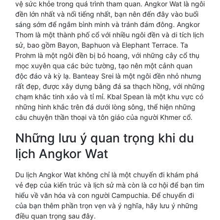
vệ sức khỏe trong quá trình tham quan. Angkor Wat là ngôi
đền lớn nhất và nổi tiếng nhất, bạn nên đến đây vào buổi
sáng sớm để ngắm bình minh và tránh đám đông. Angkor
Thom là một thành phố cổ với nhiều ngôi đền và di tích lịch
sử, bao gồm Bayon, Baphuon và Elephant Terrace. Ta
Prohm là một ngôi đền bị bỏ hoang, với những cây cổ thụ
mọc xuyên qua các bức tường, tạo nên một cảnh quan
độc đáo và kỳ lạ. Banteay Srei là một ngôi đền nhỏ nhưng
rất đẹp, được xây dựng bằng đá sa thạch hồng, với những
chạm khắc tinh xảo và tỉ mỉ. Kbal Spean là một khu vực có
những hình khắc trên đá dưới lòng sông, thể hiện những
câu chuyện thần thoại và tôn giáo của người Khmer cổ.
Những lưu ý quan trọng khi du
lịch Angkor Wat
Du lịch Angkor Wat không chỉ là một chuyến đi khám phá
vẻ đẹp của kiến trúc và lịch sử mà còn là cơ hội để bạn tìm
hiểu về văn hóa và con người Campuchia. Để chuyến đi
của bạn thêm phần trọn vẹn và ý nghĩa, hãy lưu ý những
điều quan trọng sau đây.