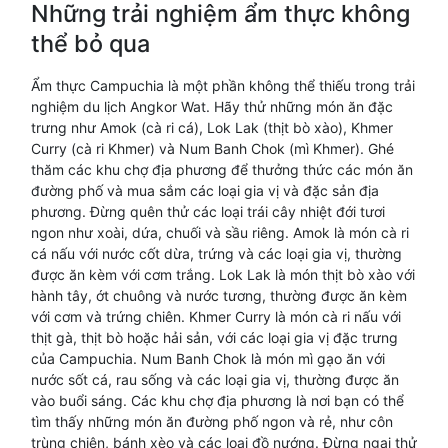
Những trải nghiệm ẩm thực không
thể bỏ qua
Ẩm thực Campuchia là một phần không thể thiếu trong trải
nghiệm du lịch Angkor Wat. Hãy thử những món ăn đặc
trưng như Amok (cà ri cá), Lok Lak (thịt bò xào), Khmer
Curry (cà ri Khmer) và Num Banh Chok (mì Khmer). Ghé
thăm các khu chợ địa phương để thưởng thức các món ăn
đường phố và mua sắm các loại gia vị và đặc sản địa
phương. Đừng quên thử các loại trái cây nhiệt đới tươi
ngon như xoài, dứa, chuối và sầu riêng. Amok là món cà ri
cá nấu với nước cốt dừa, trứng và các loại gia vị, thường
được ăn kèm với cơm trắng. Lok Lak là món thịt bò xào với
hành tây, ớt chuông và nước tương, thường được ăn kèm
với cơm và trứng chiên. Khmer Curry là món cà ri nấu với
thịt gà, thịt bò hoặc hải sản, với các loại gia vị đặc trưng
của Campuchia. Num Banh Chok là món mì gạo ăn với
nước sốt cá, rau sống và các loại gia vị, thường được ăn
vào buổi sáng. Các khu chợ địa phương là nơi bạn có thể
tìm thấy những món ăn đường phố ngon và rẻ, như côn
trùng chiên, bánh xèo và các loại đồ nướng. Đừng ngại thử