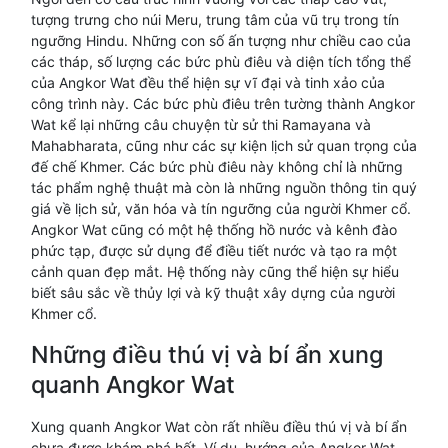
tượng trưng cho núi Meru, trung tâm của vũ trụ trong tín
ngưỡng Hindu. Những con số ấn tượng như chiều cao của
các tháp, số lượng các bức phù điêu và diện tích tổng thể
của Angkor Wat đều thể hiện sự vĩ đại và tinh xảo của
công trình này. Các bức phù điêu trên tường thành Angkor
Wat kể lại những câu chuyện từ sử thi Ramayana và
Mahabharata, cũng như các sự kiện lịch sử quan trọng của
đế chế Khmer. Các bức phù điêu này không chỉ là những
tác phẩm nghệ thuật mà còn là những nguồn thông tin quý
giá về lịch sử, văn hóa và tín ngưỡng của người Khmer cổ.
Angkor Wat cũng có một hệ thống hồ nước và kênh đào
phức tạp, được sử dụng để điều tiết nước và tạo ra một
cảnh quan đẹp mắt. Hệ thống này cũng thể hiện sự hiểu
biết sâu sắc về thủy lợi và kỹ thuật xây dựng của người
Khmer cổ.
Những điều thú vị và bí ẩn xung
quanh Angkor Wat
Xung quanh Angkor Wat còn rất nhiều điều thú vị và bí ẩn
chưa được khám phá hết. Ví dụ, hướng của Angkor Wat