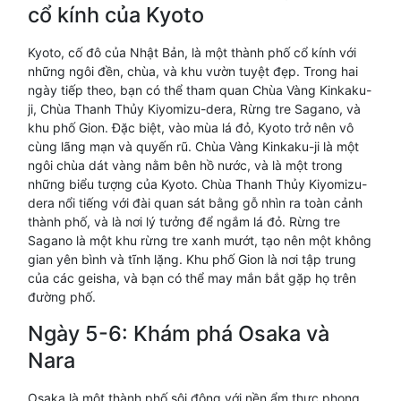
cổ kính của Kyoto
Kyoto, cố đô của Nhật Bản, là một thành phố cổ kính với
những ngôi đền, chùa, và khu vườn tuyệt đẹp. Trong hai
ngày tiếp theo, bạn có thể tham quan Chùa Vàng Kinkaku-
ji, Chùa Thanh Thủy Kiyomizu-dera, Rừng tre Sagano, và
khu phố Gion. Đặc biệt, vào mùa lá đỏ, Kyoto trở nên vô
cùng lãng mạn và quyến rũ. Chùa Vàng Kinkaku-ji là một
ngôi chùa dát vàng nằm bên hồ nước, và là một trong
những biểu tượng của Kyoto. Chùa Thanh Thủy Kiyomizu-
dera nổi tiếng với đài quan sát bằng gỗ nhìn ra toàn cảnh
thành phố, và là nơi lý tưởng để ngắm lá đỏ. Rừng tre
Sagano là một khu rừng tre xanh mướt, tạo nên một không
gian yên bình và tĩnh lặng. Khu phố Gion là nơi tập trung
của các geisha, và bạn có thể may mắn bắt gặp họ trên
đường phố.
Ngày 5-6: Khám phá Osaka và
Nara
Osaka là một thành phố sôi động với nền ẩm thực phong