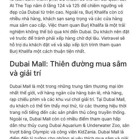
At The Top nằm ở tầng 124 và 125 để chiêm ngưỡng vẻ
đẹp của Dubai từ trên cao. Ngoài ra, Burj Khalifa còn có
nhiều nhà hàng, khách sạn sang trọng và các cửa hàng
mua sắm cao cấp. Việc tham quan Burj Khalifa là một trải
nghiệm không thể bỏ qua khi đến Dubai. Du khách nên đặt
vé trước để tránh phải xếp hàng chờ đợi lâu. Vietravel sẽ
hỗ trợ du khách đặt vé và sắp xếp lịch trình tham quan
Burj Khalifa một cách thuận tiện nhất.
Dubai Mall: Thiên đường mua sắm
và giải trí
Dubai Mall là một trong những trung tâm thương mại lớn
nhất thế giới, với hàng ngàn cửa hàng bán lẻ, nhà hàng,
rạp chiếu phim và các khu vui chơi giải trí. Tại Dubai Mall,
du khách có thể tìm thấy mọi thứ, từ các thương hiệu thời
trang nổi tiếng đến các sản phẩm thủ công truyền thống.
Ngoài ra, Dubai Mall còn có nhiều điểm tham quan hấp
dẫn như thủy cung Dubai Aquarium & Underwater Zoo, sân
trượt băng Olympic và công viên KidZania. Dubai Mall là
điểm đến lý tưởng cho những ai yêu thích mua sắm và giải