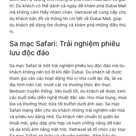
trí. Du khách có thể dành cả ngày để khám phá Dubai Mall
mà không cảm thấy nhàm chán. Vietravel sẽ cung cấp cho
du khách bản đồ và thông tin chi tiết về Dubai Mall, giúp
du khách dễ dàng tìm đường và khám phá những điều thú
vị.
Sa mạc Safari: Trải nghiệm phiêu
lưu độc đáo
Sa mạc Safari là một trải nghiệm phiêu lưu độc đáo mà du
khách không nên bỏ lỡ khi đến Dubai. Du khách sẽ được
tham gia vào các hoạt động thú vị như cưỡi lạc đà, lái xe
địa hình trên cát, trượt cát và thưởng thức ẩm thực
Bedouin truyền thống. Vào buổi tối, du khách sẽ được xem
các buổi biểu diễn nghệ thuật đặc sắc như múa bụng, múa
lửa và thưởng thức bữa tối buffet dưới ánh sao. Sa mạc
Safari mang đến cho du khách những trải nghiệm văn hóa
và phiêu lưu đáng nhớ. Du khách nên chuẩn bị quần áo
thoải mái, giày dép phù hợp và kem chống nắng để bảo
vệ da khỏi ánh nắng mặt trời. Vietravel sẽ tổ chức các tour
Sa mạc Safari an toàn và chuyên nghiệp, đảm bảo du