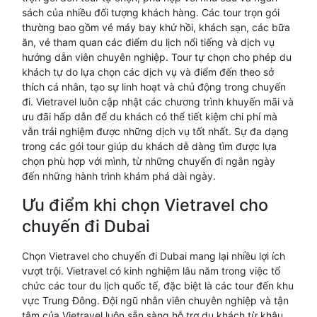
sách của nhiều đối tượng khách hàng. Các tour trọn gói
thường bao gồm vé máy bay khứ hồi, khách sạn, các bữa
ăn, vé tham quan các điểm du lịch nổi tiếng và dịch vụ
hướng dẫn viên chuyên nghiệp. Tour tự chọn cho phép du
khách tự do lựa chọn các dịch vụ và điểm đến theo sở
thích cá nhân, tạo sự linh hoạt và chủ động trong chuyến
đi. Vietravel luôn cập nhật các chương trình khuyến mãi và
ưu đãi hấp dẫn để du khách có thể tiết kiệm chi phí mà
vẫn trải nghiệm được những dịch vụ tốt nhất. Sự đa dạng
trong các gói tour giúp du khách dễ dàng tìm được lựa
chọn phù hợp với mình, từ những chuyến đi ngắn ngày
đến những hành trình khám phá dài ngày.
Ưu điểm khi chọn Vietravel cho
chuyến đi Dubai
Chọn Vietravel cho chuyến đi Dubai mang lại nhiều lợi ích
vượt trội. Vietravel có kinh nghiệm lâu năm trong việc tổ
chức các tour du lịch quốc tế, đặc biệt là các tour đến khu
vực Trung Đông. Đội ngũ nhân viên chuyên nghiệp và tận
tâm của Vietravel luôn sẵn sàng hỗ trợ du khách từ khâu