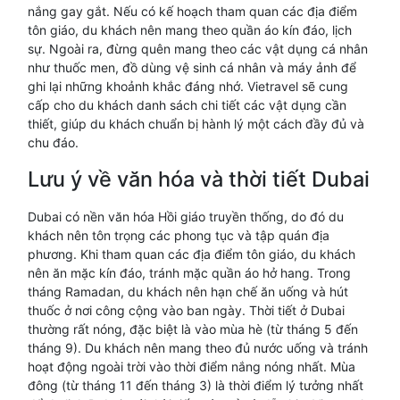
nắng gay gắt. Nếu có kế hoạch tham quan các địa điểm
tôn giáo, du khách nên mang theo quần áo kín đáo, lịch
sự. Ngoài ra, đừng quên mang theo các vật dụng cá nhân
như thuốc men, đồ dùng vệ sinh cá nhân và máy ảnh để
ghi lại những khoảnh khắc đáng nhớ. Vietravel sẽ cung
cấp cho du khách danh sách chi tiết các vật dụng cần
thiết, giúp du khách chuẩn bị hành lý một cách đầy đủ và
chu đáo.
Lưu ý về văn hóa và thời tiết Dubai
Dubai có nền văn hóa Hồi giáo truyền thống, do đó du
khách nên tôn trọng các phong tục và tập quán địa
phương. Khi tham quan các địa điểm tôn giáo, du khách
nên ăn mặc kín đáo, tránh mặc quần áo hở hang. Trong
tháng Ramadan, du khách nên hạn chế ăn uống và hút
thuốc ở nơi công cộng vào ban ngày. Thời tiết ở Dubai
thường rất nóng, đặc biệt là vào mùa hè (từ tháng 5 đến
tháng 9). Du khách nên mang theo đủ nước uống và tránh
hoạt động ngoài trời vào thời điểm nắng nóng nhất. Mùa
đông (từ tháng 11 đến tháng 3) là thời điểm lý tưởng nhất