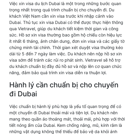
Việc xin visa du lịch Dubai là một trong những bước quan
trọng nhất trong quá trình chuẩn bị cho chuyến đi. Du
khách Việt Nam cần xin visa trước khi nhập cảnh vào
Dubai. Thủ tục xin visa Dubai có thể được thực hiện thông
qua Vietravel, giúp du khách tiết kiệm thời gian và công
sức. Hồ sơ xin visa thường bao gồm hộ chiếu còn hiệu lực
ít nhất 6 tháng, ảnh chân dung, đơn xin visa và các giấy tờ
chứng minh tài chính. Thời gian xét duyệt visa thường kéo
dài từ 5 đến 7 ngày làm việc. Du khách nên nộp hồ sơ xin
visa sớm để tránh các rủi ro phát sinh. Vietravel sẽ hỗ trợ
du khách chuẩn bị đầy đủ hồ sơ và nộp lên cơ quan chức
năng, đảm bảo quá trình xin visa diễn ra thuận lợi.
Hành lý cần chuẩn bị cho chuyến
đi Dubai
Việc chuẩn bị hành lý phù hợp là yếu tố quan trọng để có
một chuyến đi Dubai thoải mái và tiện lợi. Du khách nên
mang theo quần áo thoáng mát, thoải mái, phù hợp với thời
tiết nóng ẩm của Dubai. Kem chống nắng, mũ, kính râm là
những vật dụng không thể thiếu để bảo vệ da khỏi ánh