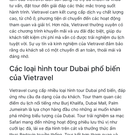
tư vấn, đặt tour đến giải đáp các thắc mắc trong suốt
hành trình. Vietravel cam kết cung cấp dịch vụ chất lượng
cao, từ chỗ ở, phương tiện di chuyển đến các hoạt động
tham quan và giải trí. Hơn nữa, Vietravel thường xuyên có
các chương trình khuyến mãi và ưu đãi đặc biệt, giúp du
khách tiết kiệm chi phí mà vẫn có được trải nghiệm du lịch
tuyệt vời. Sự uy tín và kinh nghiệm của Vietravel đảm bảo
rằng du khách sẽ có một chuyến đi an toàn, thoải mái và
đáng nhớ.
Các loại hình tour Dubai phổ biến
của Vietravel
Vietravel cung cấp nhiều loại hình tour Dubai phổ biến, đáp
ứng nhu cầu đa dạng của du khách. Tour tham quan các
điểm du lịch nổi tiếng như Burj Khalifa, Dubai Mall, Palm
Jumeirah là lựa chọn hàng đầu cho những ai muốn khám
phá những biểu tượng của Dubai. Tour trải nghiệm sa mạc
Safari mang đến những hoạt động phiêu lưu thú vị như
cưỡi lạc đà, lái xe địa hình trên cát và thưởng thức ẩm
thực Bedouin truyền thống. Tour kết hợp tham quan và