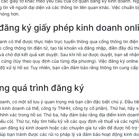
 các giấy tờ khác theo yêu cầu của cơ quan đăng ký kinh doanh. Ngoà
 tin về người đại diện và các thông tin liên quan khác. Việc chuẩn b
chóng hơn.
đăng ký giấy phép kinh doanh onl
anh có thể được thực hiện trực tuyến thông qua cổng thông tin điệ
cổng thông tin điện tử, tạo tài khoản và đăng nhập, điền đầy đủ thô
, và chờ đợi kết quả xét duyệt. Sau khi hồ sơ được duyệt, bạn sẽ nh
ng (tùy theo quy định của từng địa phương). Việc đăng ký online giúp
độ xử lý hồ sơ. Tuy nhiên, bạn cần đảm bảo rằng thông tin cung cấp 
ng quá trình đăng ký
oanh, có một số lưu ý quan trọng mà bạn cần đặc biệt chú ý. Đầu tiê
ộ kinh doanh cá thể, công ty TNHH, công ty cổ phần). Thứ hai, hãy 
chính xác trong hồ sơ. Thứ ba, hãy đảm bảo rằng địa điểm kinh doa
ếu có). Thứ tư, hãy tìm hiểu kỹ về các quy định về thuế và các nghĩ
 quan đăng ký kinh doanh hoặc các chuyên gia tư vấn để được hỗ trợ 
giúp bạn tránh được các rủi ro pháp lý và đảm bảo hoạt động kinh do