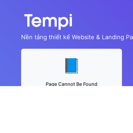
Nền tảng thiết kế Website & Landing P
📘
Page Cannot Be Found
The Facebook page could not be loaded.
Please check the URL.
Visit Page Directly →