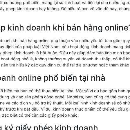
t xu hướng phổ biến, mang lại sự linh hoạt và tiện lợi cho nhiều ngườ
 giấy phép kinh doanh hay không. Để hiểu rõ hơn về vấn đề này, chún
ép kinh doanh khi bán hàng online
 doanh khi bán hàng online phụ thuộc vào nhiều yếu tố, bao gồm quy
uy định của pháp luật Việt Nam, nếu hoạt động kinh doanh mang tín
 phép kinh doanh là bắt buộc. Điều này giúp đảm bảo tính minh bạch
là hoạt động nhỏ lẻ, không thường xuyên và doanh thu thấp, có thể k
 nên tìm hiểu kỹ các quy định cụ thể tại địa phương hoặc tham khảo 
oanh online phổ biến tại nhà
phổ biến mà bạn có thể thực hiện tại nhà. Một số ví dụ bao gồm bán q
ụng và các sản phẩm công nghệ. Ngoài ra, bạn cũng có thể cung cấ
nline và các dịch vụ hỗ trợ kỹ thuật. Mỗi loại hình kinh doanh sẽ có n
 kỹ trước khi bắt đầu. Ví dụ, kinh doanh thực phẩm có thể yêu cầu g
 đặc biệt có thể cần các giấy phép khác.
g ký giấy phép kinh doanh