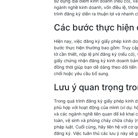
sử dụng địa điểm kinh doanh (nếu có), và
ngành nghề kinh doanh, vốn điều lệ, thông
trình đăng ký diễn ra thuận lợi và nhanh 
Các bước thực hiện 
Hiện nay, việc đăng ký giấy phép kinh do
bước thực hiện thường bao gồm: Truy cập 
tờ cần thiết, nộp lệ phí đăng ký (nếu có)
giấy chứng nhận đăng ký kinh doanh bản cứ
đồng thời giúp bạn dễ dàng theo dõi tiến 
chối hoặc yêu cầu bổ sung.
Lưu ý quan trọng tro
Trong quá trình đăng ký giấy phép kinh d
phù hợp với hoạt động của mình (ví dụ: h
và các ngành nghề liên quan để kê khai 
toàn, vệ sinh và phòng cháy chữa cháy (n
pháp luật. Cuối cùng, hãy liên hệ với cơ
đăng ký. Việc tuân thủ các lưu ý này sẽ 