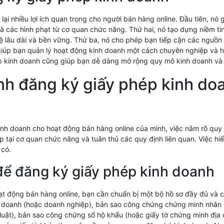
ại nhiều lợi ích quan trọng cho người bán hàng online. Đầu tiên, n
à các hình phạt từ cơ quan chức năng. Thứ hai, nó tạo dựng niềm tin
 lâu dài và bền vững. Thứ ba, nó cho phép bạn tiếp cận các nguồn v
 giúp bạn quản lý hoạt động kinh doanh một cách chuyên nghiệp và 
ép kinh doanh cũng giúp bạn dễ dàng mở rộng quy mô kinh doanh và p
ình đăng ký giấy phép kinh d
h doanh cho hoạt động bán hàng online của mình, việc nắm rõ quy tr
p tại cơ quan chức năng và tuân thủ các quy định liên quan. Việc hi
 có.
để đăng ký giấy phép kinh doanh
t động bán hàng online, bạn cần chuẩn bị một bộ hồ sơ đầy đủ và 
nh doanh (hoặc doanh nghiệp), bản sao công chứng chứng minh nhân
luật), bản sao công chứng sổ hộ khẩu (hoặc giấy tờ chứng minh địa 