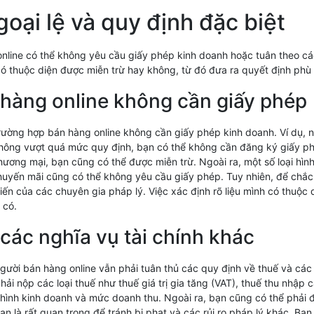
oại lệ và quy định đặc biệt
online có thể không yêu cầu giấy phép kinh doanh hoặc tuân theo cá
có thuộc diện được miễn trừ hay không, từ đó đưa ra quyết định phù 
hàng online không cần giấy phép
rường hợp bán hàng online không cần giấy phép kinh doanh. Ví dụ, 
hông vượt quá mức quy định, bạn có thể không cần đăng ký giấy ph
ương mại, bạn cũng có thể được miễn trừ. Ngoài ra, một số loại hìn
huyến mãi cũng có thể không yêu cầu giấy phép. Tuy nhiên, để chắc
iến của các chuyên gia pháp lý. Việc xác định rõ liệu mình có thuộc
 có.
các nghĩa vụ tài chính khác
ười bán hàng online vẫn phải tuân thủ các quy định về thuế và các 
hải nộp các loại thuế như thuế giá trị gia tăng (VAT), thuế thu nhậ
 hình kinh doanh và mức doanh thu. Ngoài ra, bạn cũng có thể phải
ạn là rất quan trọng để tránh bị phạt và các rủi ro pháp lý khác. Bạn